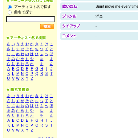
Spirit move me every time
アーティスト名で探す
曲名で探す
洋楽
-
-
あ
い
う
え
お
か
き
く
け
こ
さ
し
す
せ
そ
た
ち
つ
て
と
な
に
ぬ
ね
の
は
ひ
ふ
へ
ほ
ま
み
む
め
も
や
ゆ
よ
ら
り
る
れ
ろ
わ
を
ん
A
B
C
D
E
F
G
H
I
J
K
L
M
N
O
P
Q
R
S
T
U
V
W
X
Y
Z
あ
い
う
え
お
か
き
く
け
こ
さ
し
す
せ
そ
た
ち
つ
て
と
な
に
ぬ
ね
の
は
ひ
ふ
へ
ほ
ま
み
む
め
も
や
ゆ
よ
ら
り
る
れ
ろ
わ
を
ん
A
B
C
D
E
F
G
H
I
J
K
L
M
N
O
P
Q
R
S
T
U
V
W
X
Y
Z