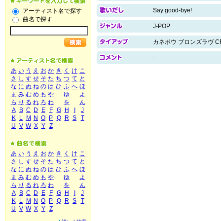
Say good-bye!
アーティスト名で探す
曲名で探す
J-POP
カネボウ ブロンズラヴ C
-
あ
い
う
え
お
か
き
く
け
こ
さ
し
す
せ
そ
た
ち
つ
て
と
な
に
ぬ
ね
の
は
ひ
ふ
へ
ほ
ま
み
む
め
も
や
ゆ
よ
ら
り
る
れ
ろ
わ
を
ん
A
B
C
D
E
F
G
H
I
J
K
L
M
N
O
P
Q
R
S
T
U
V
W
X
Y
Z
あ
い
う
え
お
か
き
く
け
こ
さ
し
す
せ
そ
た
ち
つ
て
と
な
に
ぬ
ね
の
は
ひ
ふ
へ
ほ
ま
み
む
め
も
や
ゆ
よ
ら
り
る
れ
ろ
わ
を
ん
A
B
C
D
E
F
G
H
I
J
K
L
M
N
O
P
Q
R
S
T
U
V
W
X
Y
Z