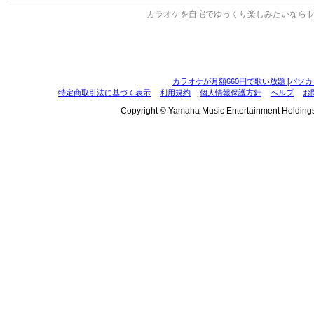
カラオケを自宅でゆっくり楽しみたいなら [
カラオケが月額660円で歌い放題 [パソカ
特定商取引法に基づく表示
利用規約
個人情報保護方針
ヘルプ
お
Copyright © Yamaha Music Entertainment Holdings, I