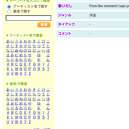
From the moment I saw yo
アーティスト名で探す
曲名で探す
洋楽
-
-
あ
い
う
え
お
か
き
く
け
こ
さ
し
す
せ
そ
た
ち
つ
て
と
な
に
ぬ
ね
の
は
ひ
ふ
へ
ほ
ま
み
む
め
も
や
ゆ
よ
ら
り
る
れ
ろ
わ
を
ん
A
B
C
D
E
F
G
H
I
J
K
L
M
N
O
P
Q
R
S
T
U
V
W
X
Y
Z
あ
い
う
え
お
か
き
く
け
こ
さ
し
す
せ
そ
た
ち
つ
て
と
な
に
ぬ
ね
の
は
ひ
ふ
へ
ほ
ま
み
む
め
も
や
ゆ
よ
ら
り
る
れ
ろ
わ
を
ん
A
B
C
D
E
F
G
H
I
J
K
L
M
N
O
P
Q
R
S
T
U
V
W
X
Y
Z