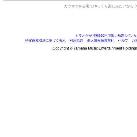
カラオケを自宅でゆっくり楽しみたいなら [
カラオケが月額660円で歌い放題 [パソカ
特定商取引法に基づく表示
利用規約
個人情報保護方針
ヘルプ
お
Copyright © Yamaha Music Entertainment Holdings, I