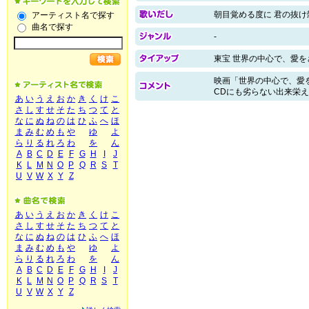
朝目覚める度に 君の抜け
アーティスト名で探す
曲名で探す
-
東宝 世界の中心で、愛を
映画「世界の中心で、愛を
CDにも劣らない出来栄
あ
い
う
え
お
か
き
く
け
こ
さ
し
す
せ
そ
た
ち
つ
て
と
な
に
ぬ
ね
の
は
ひ
ふ
へ
ほ
ま
み
む
め
も
や
ゆ
よ
ら
り
る
れ
ろ
わ
を
ん
A
B
C
D
E
F
G
H
I
J
K
L
M
N
O
P
Q
R
S
T
U
V
W
X
Y
Z
あ
い
う
え
お
か
き
く
け
こ
さ
し
す
せ
そ
た
ち
つ
て
と
な
に
ぬ
ね
の
は
ひ
ふ
へ
ほ
ま
み
む
め
も
や
ゆ
よ
ら
り
る
れ
ろ
わ
を
ん
A
B
C
D
E
F
G
H
I
J
K
L
M
N
O
P
Q
R
S
T
U
V
W
X
Y
Z