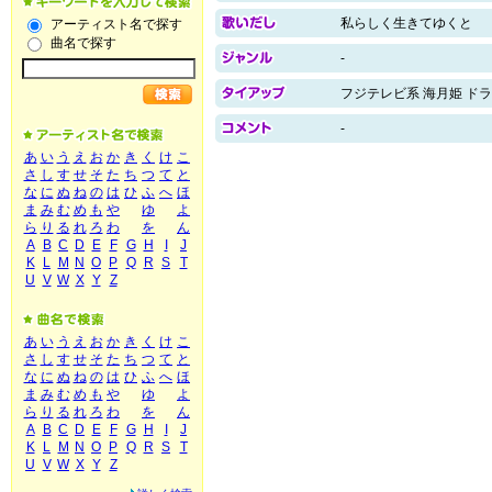
私らしく生きてゆくと
アーティスト名で探す
曲名で探す
-
フジテレビ系 海月姫 ド
-
あ
い
う
え
お
か
き
く
け
こ
さ
し
す
せ
そ
た
ち
つ
て
と
な
に
ぬ
ね
の
は
ひ
ふ
へ
ほ
ま
み
む
め
も
や
ゆ
よ
ら
り
る
れ
ろ
わ
を
ん
A
B
C
D
E
F
G
H
I
J
K
L
M
N
O
P
Q
R
S
T
U
V
W
X
Y
Z
あ
い
う
え
お
か
き
く
け
こ
さ
し
す
せ
そ
た
ち
つ
て
と
な
に
ぬ
ね
の
は
ひ
ふ
へ
ほ
ま
み
む
め
も
や
ゆ
よ
ら
り
る
れ
ろ
わ
を
ん
A
B
C
D
E
F
G
H
I
J
K
L
M
N
O
P
Q
R
S
T
U
V
W
X
Y
Z