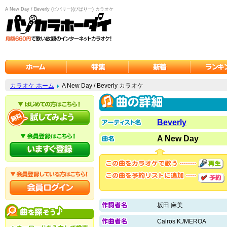
A New Day / Beverly (ビバリー)(びばりー) カラオケ
カラオケ ホーム
A New Day / Beverly カラオケ
Beverly
A New Day
坂田 麻美
Calros K./MEROA