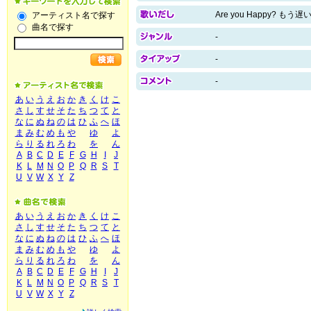
Are you Happy?
アーティスト名で探す
曲名で探す
-
-
-
あ
い
う
え
お
か
き
く
け
こ
さ
し
す
せ
そ
た
ち
つ
て
と
な
に
ぬ
ね
の
は
ひ
ふ
へ
ほ
ま
み
む
め
も
や
ゆ
よ
ら
り
る
れ
ろ
わ
を
ん
A
B
C
D
E
F
G
H
I
J
K
L
M
N
O
P
Q
R
S
T
U
V
W
X
Y
Z
あ
い
う
え
お
か
き
く
け
こ
さ
し
す
せ
そ
た
ち
つ
て
と
な
に
ぬ
ね
の
は
ひ
ふ
へ
ほ
ま
み
む
め
も
や
ゆ
よ
ら
り
る
れ
ろ
わ
を
ん
A
B
C
D
E
F
G
H
I
J
K
L
M
N
O
P
Q
R
S
T
U
V
W
X
Y
Z