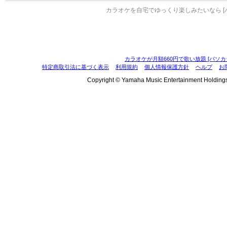
カラオケを自宅でゆっくり楽しみたいなら [
カラオケが月額660円で歌い放題 [パソカ
特定商取引法に基づく表示
利用規約
個人情報保護方針
ヘルプ
お
Copyright © Yamaha Music Entertainment Holdings, I