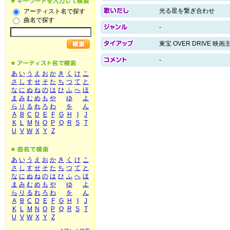
光る星を繋ぎ合わせ
アーティスト名で探す
曲名で探す
-
東宝 OVER DRIVE 映
-
あ
い
う
え
お
か
き
く
け
こ
さ
し
す
せ
そ
た
ち
つ
て
と
な
に
ぬ
ね
の
は
ひ
ふ
へ
ほ
ま
み
む
め
も
や
ゆ
よ
ら
り
る
れ
ろ
わ
を
ん
A
B
C
D
E
F
G
H
I
J
K
L
M
N
O
P
Q
R
S
T
U
V
W
X
Y
Z
あ
い
う
え
お
か
き
く
け
こ
さ
し
す
せ
そ
た
ち
つ
て
と
な
に
ぬ
ね
の
は
ひ
ふ
へ
ほ
ま
み
む
め
も
や
ゆ
よ
ら
り
る
れ
ろ
わ
を
ん
A
B
C
D
E
F
G
H
I
J
K
L
M
N
O
P
Q
R
S
T
U
V
W
X
Y
Z