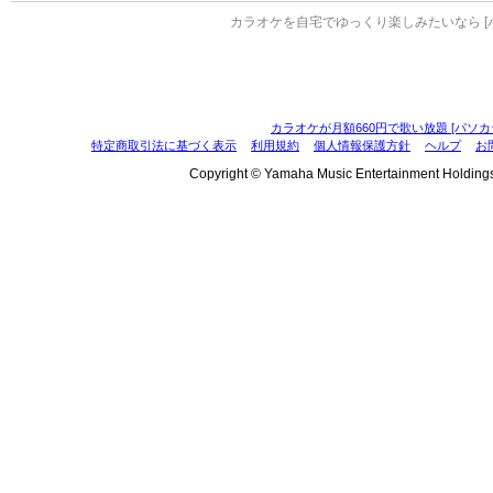
カラオケを自宅でゆっくり楽しみたいなら [
カラオケが月額660円で歌い放題 [パソカ
特定商取引法に基づく表示
利用規約
個人情報保護方針
ヘルプ
お
Copyright © Yamaha Music Entertainment Holdings, I