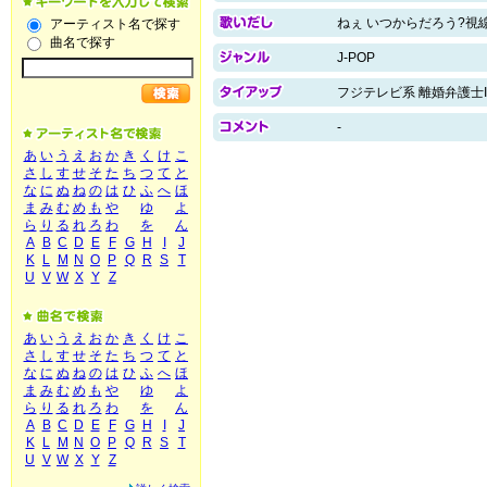
ねぇ いつからだろう?視
アーティスト名で探す
曲名で探す
J-POP
フジテレビ系 離婚弁護士
-
あ
い
う
え
お
か
き
く
け
こ
さ
し
す
せ
そ
た
ち
つ
て
と
な
に
ぬ
ね
の
は
ひ
ふ
へ
ほ
ま
み
む
め
も
や
ゆ
よ
ら
り
る
れ
ろ
わ
を
ん
A
B
C
D
E
F
G
H
I
J
K
L
M
N
O
P
Q
R
S
T
U
V
W
X
Y
Z
あ
い
う
え
お
か
き
く
け
こ
さ
し
す
せ
そ
た
ち
つ
て
と
な
に
ぬ
ね
の
は
ひ
ふ
へ
ほ
ま
み
む
め
も
や
ゆ
よ
ら
り
る
れ
ろ
わ
を
ん
A
B
C
D
E
F
G
H
I
J
K
L
M
N
O
P
Q
R
S
T
U
V
W
X
Y
Z