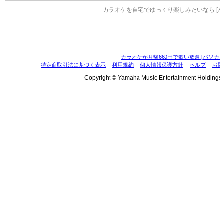
カラオケを自宅でゆっくり楽しみたいなら [
カラオケが月額660円で歌い放題 [パソカ
特定商取引法に基づく表示
利用規約
個人情報保護方針
ヘルプ
お
Copyright © Yamaha Music Entertainment Holdings, I