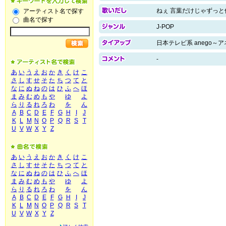
ねぇ 言葉だけじゃずっと
アーティスト名で探す
曲名で探す
J-POP
日本テレビ系 anego～
-
あ
い
う
え
お
か
き
く
け
こ
さ
し
す
せ
そ
た
ち
つ
て
と
な
に
ぬ
ね
の
は
ひ
ふ
へ
ほ
ま
み
む
め
も
や
ゆ
よ
ら
り
る
れ
ろ
わ
を
ん
A
B
C
D
E
F
G
H
I
J
K
L
M
N
O
P
Q
R
S
T
U
V
W
X
Y
Z
あ
い
う
え
お
か
き
く
け
こ
さ
し
す
せ
そ
た
ち
つ
て
と
な
に
ぬ
ね
の
は
ひ
ふ
へ
ほ
ま
み
む
め
も
や
ゆ
よ
ら
り
る
れ
ろ
わ
を
ん
A
B
C
D
E
F
G
H
I
J
K
L
M
N
O
P
Q
R
S
T
U
V
W
X
Y
Z