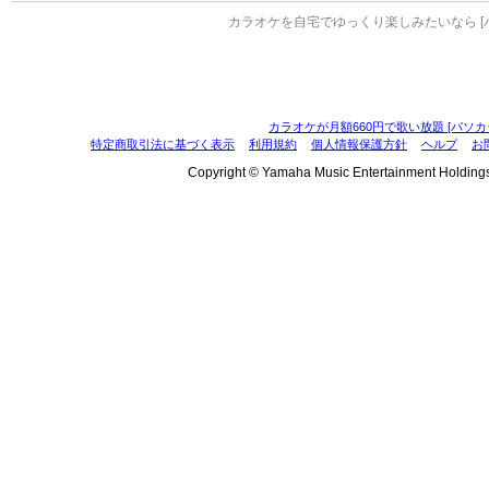
カラオケを自宅でゆっくり楽しみたいなら [
カラオケが月額660円で歌い放題 [パソカ
特定商取引法に基づく表示
利用規約
個人情報保護方針
ヘルプ
お
Copyright © Yamaha Music Entertainment Holdings, I