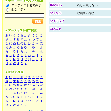
銭じゃ買えない
アーティスト名で探す
曲名で探す
歌謡曲 / 演歌
-
-
あ
い
う
え
お
か
き
く
け
こ
さ
し
す
せ
そ
た
ち
つ
て
と
な
に
ぬ
ね
の
は
ひ
ふ
へ
ほ
ま
み
む
め
も
や
ゆ
よ
ら
り
る
れ
ろ
わ
を
ん
A
B
C
D
E
F
G
H
I
J
K
L
M
N
O
P
Q
R
S
T
U
V
W
X
Y
Z
あ
い
う
え
お
か
き
く
け
こ
さ
し
す
せ
そ
た
ち
つ
て
と
な
に
ぬ
ね
の
は
ひ
ふ
へ
ほ
ま
み
む
め
も
や
ゆ
よ
ら
り
る
れ
ろ
わ
を
ん
A
B
C
D
E
F
G
H
I
J
K
L
M
N
O
P
Q
R
S
T
U
V
W
X
Y
Z