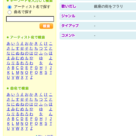
銀座の街をフラリ
アーティスト名で探す
曲名で探す
-
-
-
あ
い
う
え
お
か
き
く
け
こ
さ
し
す
せ
そ
た
ち
つ
て
と
な
に
ぬ
ね
の
は
ひ
ふ
へ
ほ
ま
み
む
め
も
や
ゆ
よ
ら
り
る
れ
ろ
わ
を
ん
A
B
C
D
E
F
G
H
I
J
K
L
M
N
O
P
Q
R
S
T
U
V
W
X
Y
Z
あ
い
う
え
お
か
き
く
け
こ
さ
し
す
せ
そ
た
ち
つ
て
と
な
に
ぬ
ね
の
は
ひ
ふ
へ
ほ
ま
み
む
め
も
や
ゆ
よ
ら
り
る
れ
ろ
わ
を
ん
A
B
C
D
E
F
G
H
I
J
K
L
M
N
O
P
Q
R
S
T
U
V
W
X
Y
Z