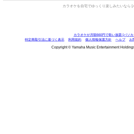
カラオケを自宅でゆっくり楽しみたいなら [
カラオケが月額660円で歌い放題 [パソカ
特定商取引法に基づく表示
利用規約
個人情報保護方針
ヘルプ
お
Copyright © Yamaha Music Entertainment Holdings, I