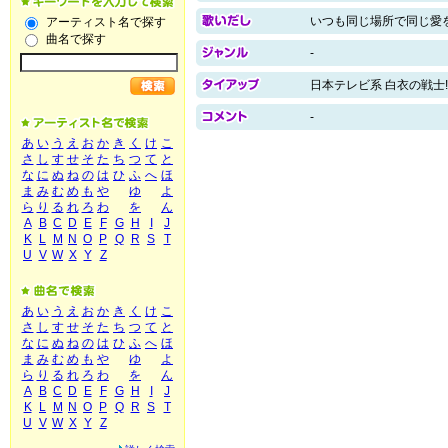
いつも同じ場所で同じ愛
アーティスト名で探す
曲名で探す
-
日本テレビ系 白衣の戦士
-
あ
い
う
え
お
か
き
く
け
こ
さ
し
す
せ
そ
た
ち
つ
て
と
な
に
ぬ
ね
の
は
ひ
ふ
へ
ほ
ま
み
む
め
も
や
ゆ
よ
ら
り
る
れ
ろ
わ
を
ん
A
B
C
D
E
F
G
H
I
J
K
L
M
N
O
P
Q
R
S
T
U
V
W
X
Y
Z
あ
い
う
え
お
か
き
く
け
こ
さ
し
す
せ
そ
た
ち
つ
て
と
な
に
ぬ
ね
の
は
ひ
ふ
へ
ほ
ま
み
む
め
も
や
ゆ
よ
ら
り
る
れ
ろ
わ
を
ん
A
B
C
D
E
F
G
H
I
J
K
L
M
N
O
P
Q
R
S
T
U
V
W
X
Y
Z