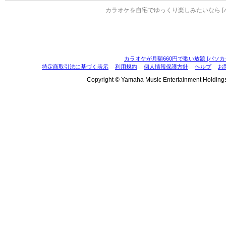
カラオケを自宅でゆっくり楽しみたいなら [
カラオケが月額660円で歌い放題 [パソカ
特定商取引法に基づく表示
利用規約
個人情報保護方針
ヘルプ
お
Copyright © Yamaha Music Entertainment Holdings, I