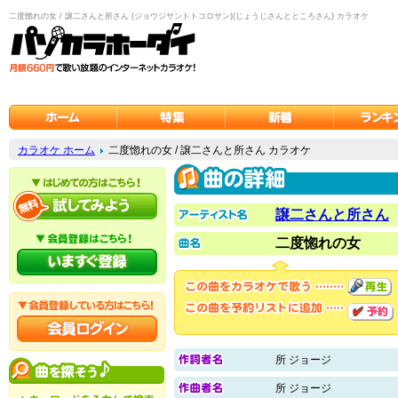
二度惚れの女 / 譲二さんと所さん (ジョウジサントトコロサン)(じょうじさんとところさん) カラオケ
カラオケ ホーム
二度惚れの女 / 譲二さんと所さん カラオケ
譲二さんと所さん
二度惚れの女
所 ジョージ
所 ジョージ