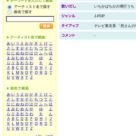
いちかばちかの博打うち
アーティスト名で探す
曲名で探す
J-POP
テレビ東京系 「所さんの
-
あ
い
う
え
お
か
き
く
け
こ
さ
し
す
せ
そ
た
ち
つ
て
と
な
に
ぬ
ね
の
は
ひ
ふ
へ
ほ
ま
み
む
め
も
や
ゆ
よ
ら
り
る
れ
ろ
わ
を
ん
A
B
C
D
E
F
G
H
I
J
K
L
M
N
O
P
Q
R
S
T
U
V
W
X
Y
Z
あ
い
う
え
お
か
き
く
け
こ
さ
し
す
せ
そ
た
ち
つ
て
と
な
に
ぬ
ね
の
は
ひ
ふ
へ
ほ
ま
み
む
め
も
や
ゆ
よ
ら
り
る
れ
ろ
わ
を
ん
A
B
C
D
E
F
G
H
I
J
K
L
M
N
O
P
Q
R
S
T
U
V
W
X
Y
Z