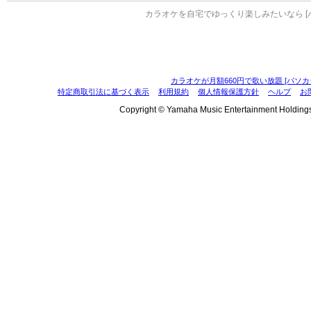
カラオケを自宅でゆっくり楽しみたいなら [
カラオケが月額660円で歌い放題 [パソカ
特定商取引法に基づく表示
利用規約
個人情報保護方針
ヘルプ
お
Copyright © Yamaha Music Entertainment Holdings, I