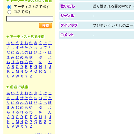
繰り返される罪の中でき
アーティスト名で探す
曲名で探す
-
フジテレビ いとしのニー
-
あ
い
う
え
お
か
き
く
け
こ
さ
し
す
せ
そ
た
ち
つ
て
と
な
に
ぬ
ね
の
は
ひ
ふ
へ
ほ
ま
み
む
め
も
や
ゆ
よ
ら
り
る
れ
ろ
わ
を
ん
A
B
C
D
E
F
G
H
I
J
K
L
M
N
O
P
Q
R
S
T
U
V
W
X
Y
Z
あ
い
う
え
お
か
き
く
け
こ
さ
し
す
せ
そ
た
ち
つ
て
と
な
に
ぬ
ね
の
は
ひ
ふ
へ
ほ
ま
み
む
め
も
や
ゆ
よ
ら
り
る
れ
ろ
わ
を
ん
A
B
C
D
E
F
G
H
I
J
K
L
M
N
O
P
Q
R
S
T
U
V
W
X
Y
Z