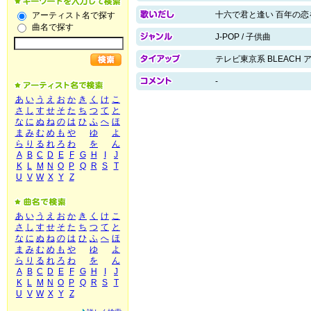
十六で君と逢い 百年の恋
アーティスト名で探す
曲名で探す
J-POP / 子供曲
テレビ東京系 BLEACH
-
あ
い
う
え
お
か
き
く
け
こ
さ
し
す
せ
そ
た
ち
つ
て
と
な
に
ぬ
ね
の
は
ひ
ふ
へ
ほ
ま
み
む
め
も
や
ゆ
よ
ら
り
る
れ
ろ
わ
を
ん
A
B
C
D
E
F
G
H
I
J
K
L
M
N
O
P
Q
R
S
T
U
V
W
X
Y
Z
あ
い
う
え
お
か
き
く
け
こ
さ
し
す
せ
そ
た
ち
つ
て
と
な
に
ぬ
ね
の
は
ひ
ふ
へ
ほ
ま
み
む
め
も
や
ゆ
よ
ら
り
る
れ
ろ
わ
を
ん
A
B
C
D
E
F
G
H
I
J
K
L
M
N
O
P
Q
R
S
T
U
V
W
X
Y
Z