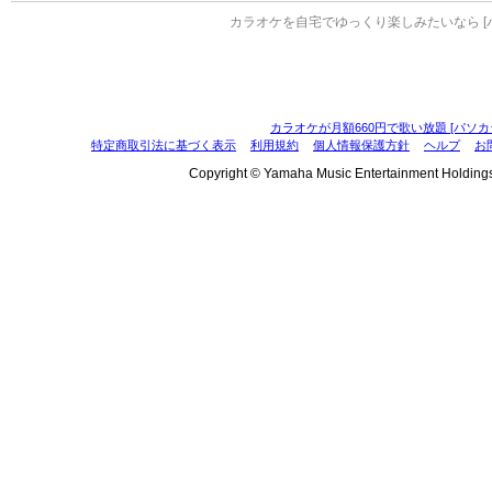
カラオケを自宅でゆっくり楽しみたいなら [
カラオケが月額660円で歌い放題 [パソカ
特定商取引法に基づく表示
利用規約
個人情報保護方針
ヘルプ
お
Copyright © Yamaha Music Entertainment Holdings, I