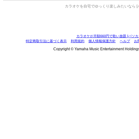
カラオケを自宅でゆっくり楽しみたいなら [
カラオケが月額660円で歌い放題 [パソカ
特定商取引法に基づく表示
利用規約
個人情報保護方針
ヘルプ
お
Copyright © Yamaha Music Entertainment Holdings, I