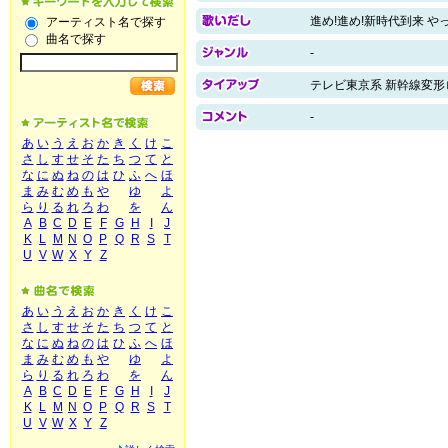
進め!進め!新時代到来 や
アーティスト名で探す
曲名で探す
-
テレビ東京系 新幹線変形
-
あ
い
う
え
お
か
き
く
け
こ
さ
し
す
せ
そ
た
ち
つ
て
と
な
に
ぬ
ね
の
は
ひ
ふ
へ
ほ
ま
み
む
め
も
や
ゆ
よ
ら
り
る
れ
ろ
わ
を
ん
A
B
C
D
E
F
G
H
I
J
K
L
M
N
O
P
Q
R
S
T
U
V
W
X
Y
Z
あ
い
う
え
お
か
き
く
け
こ
さ
し
す
せ
そ
た
ち
つ
て
と
な
に
ぬ
ね
の
は
ひ
ふ
へ
ほ
ま
み
む
め
も
や
ゆ
よ
ら
り
る
れ
ろ
わ
を
ん
A
B
C
D
E
F
G
H
I
J
K
L
M
N
O
P
Q
R
S
T
U
V
W
X
Y
Z