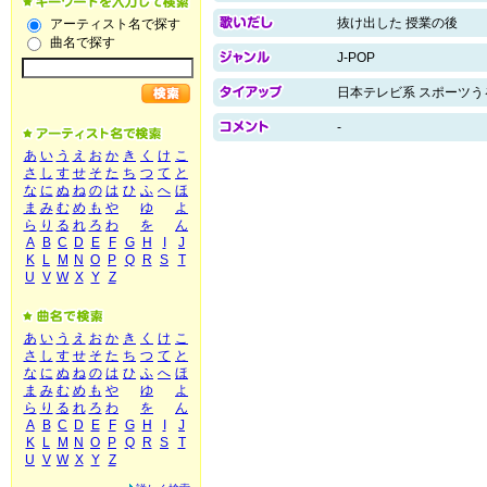
抜け出した 授業の後
アーティスト名で探す
曲名で探す
J-POP
日本テレビ系 スポーツう
-
あ
い
う
え
お
か
き
く
け
こ
さ
し
す
せ
そ
た
ち
つ
て
と
な
に
ぬ
ね
の
は
ひ
ふ
へ
ほ
ま
み
む
め
も
や
ゆ
よ
ら
り
る
れ
ろ
わ
を
ん
A
B
C
D
E
F
G
H
I
J
K
L
M
N
O
P
Q
R
S
T
U
V
W
X
Y
Z
あ
い
う
え
お
か
き
く
け
こ
さ
し
す
せ
そ
た
ち
つ
て
と
な
に
ぬ
ね
の
は
ひ
ふ
へ
ほ
ま
み
む
め
も
や
ゆ
よ
ら
り
る
れ
ろ
わ
を
ん
A
B
C
D
E
F
G
H
I
J
K
L
M
N
O
P
Q
R
S
T
U
V
W
X
Y
Z