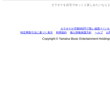
カラオケを自宅でゆっくり楽しみたいなら [
カラオケが月額660円で歌い放題 [パソカ
特定商取引法に基づく表示
利用規約
個人情報保護方針
ヘルプ
お
Copyright © Yamaha Music Entertainment Holdings, I