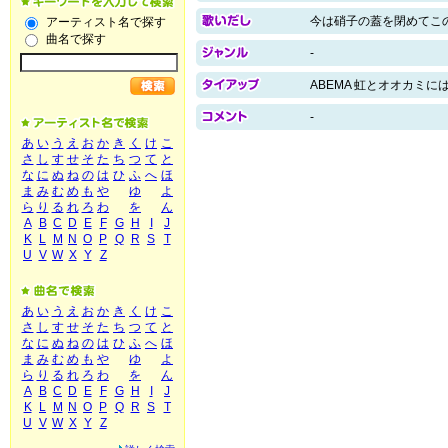
今は硝子の蓋を閉めてこ
アーティスト名で探す
曲名で探す
-
ABEMA 虹とオオカミに
-
あ
い
う
え
お
か
き
く
け
こ
さ
し
す
せ
そ
た
ち
つ
て
と
な
に
ぬ
ね
の
は
ひ
ふ
へ
ほ
ま
み
む
め
も
や
ゆ
よ
ら
り
る
れ
ろ
わ
を
ん
A
B
C
D
E
F
G
H
I
J
K
L
M
N
O
P
Q
R
S
T
U
V
W
X
Y
Z
あ
い
う
え
お
か
き
く
け
こ
さ
し
す
せ
そ
た
ち
つ
て
と
な
に
ぬ
ね
の
は
ひ
ふ
へ
ほ
ま
み
む
め
も
や
ゆ
よ
ら
り
る
れ
ろ
わ
を
ん
A
B
C
D
E
F
G
H
I
J
K
L
M
N
O
P
Q
R
S
T
U
V
W
X
Y
Z