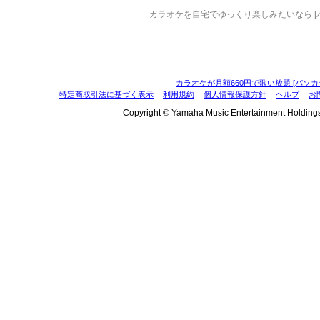
カラオケを自宅でゆっくり楽しみたいなら [
カラオケが月額660円で歌い放題 [パソカ
特定商取引法に基づく表示
利用規約
個人情報保護方針
ヘルプ
お
Copyright © Yamaha Music Entertainment Holdings, I