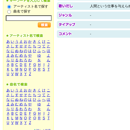
人間という仕事を与えら
アーティスト名で探す
曲名で探す
-
-
-
あ
い
う
え
お
か
き
く
け
こ
さ
し
す
せ
そ
た
ち
つ
て
と
な
に
ぬ
ね
の
は
ひ
ふ
へ
ほ
ま
み
む
め
も
や
ゆ
よ
ら
り
る
れ
ろ
わ
を
ん
A
B
C
D
E
F
G
H
I
J
K
L
M
N
O
P
Q
R
S
T
U
V
W
X
Y
Z
あ
い
う
え
お
か
き
く
け
こ
さ
し
す
せ
そ
た
ち
つ
て
と
な
に
ぬ
ね
の
は
ひ
ふ
へ
ほ
ま
み
む
め
も
や
ゆ
よ
ら
り
る
れ
ろ
わ
を
ん
A
B
C
D
E
F
G
H
I
J
K
L
M
N
O
P
Q
R
S
T
U
V
W
X
Y
Z