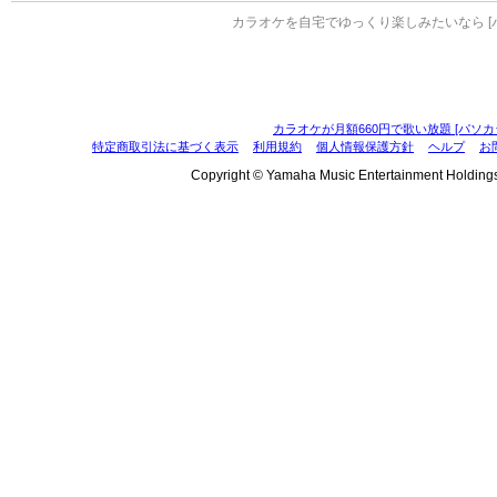
カラオケを自宅でゆっくり楽しみたいなら [
カラオケが月額660円で歌い放題 [パソカ
特定商取引法に基づく表示
利用規約
個人情報保護方針
ヘルプ
お
Copyright © Yamaha Music Entertainment Holdings, I