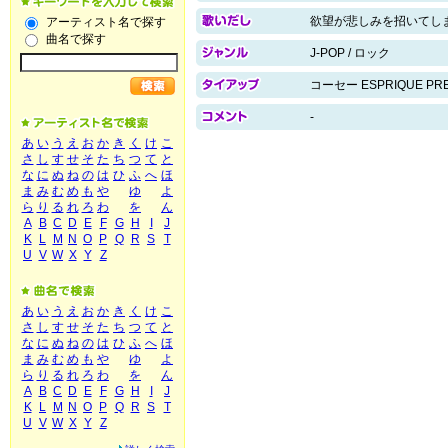
欲望が悲しみを招いてし
アーティスト名で探す
曲名で探す
J-POP / ロック
コーセー ESPRIQUE PR
-
あ
い
う
え
お
か
き
く
け
こ
さ
し
す
せ
そ
た
ち
つ
て
と
な
に
ぬ
ね
の
は
ひ
ふ
へ
ほ
ま
み
む
め
も
や
ゆ
よ
ら
り
る
れ
ろ
わ
を
ん
A
B
C
D
E
F
G
H
I
J
K
L
M
N
O
P
Q
R
S
T
U
V
W
X
Y
Z
あ
い
う
え
お
か
き
く
け
こ
さ
し
す
せ
そ
た
ち
つ
て
と
な
に
ぬ
ね
の
は
ひ
ふ
へ
ほ
ま
み
む
め
も
や
ゆ
よ
ら
り
る
れ
ろ
わ
を
ん
A
B
C
D
E
F
G
H
I
J
K
L
M
N
O
P
Q
R
S
T
U
V
W
X
Y
Z