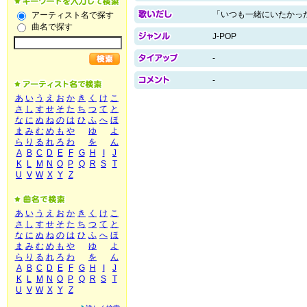
「いつも一緒にいたかっ
アーティスト名で探す
曲名で探す
J-POP
-
-
あ
い
う
え
お
か
き
く
け
こ
さ
し
す
せ
そ
た
ち
つ
て
と
な
に
ぬ
ね
の
は
ひ
ふ
へ
ほ
ま
み
む
め
も
や
ゆ
よ
ら
り
る
れ
ろ
わ
を
ん
A
B
C
D
E
F
G
H
I
J
K
L
M
N
O
P
Q
R
S
T
U
V
W
X
Y
Z
あ
い
う
え
お
か
き
く
け
こ
さ
し
す
せ
そ
た
ち
つ
て
と
な
に
ぬ
ね
の
は
ひ
ふ
へ
ほ
ま
み
む
め
も
や
ゆ
よ
ら
り
る
れ
ろ
わ
を
ん
A
B
C
D
E
F
G
H
I
J
K
L
M
N
O
P
Q
R
S
T
U
V
W
X
Y
Z