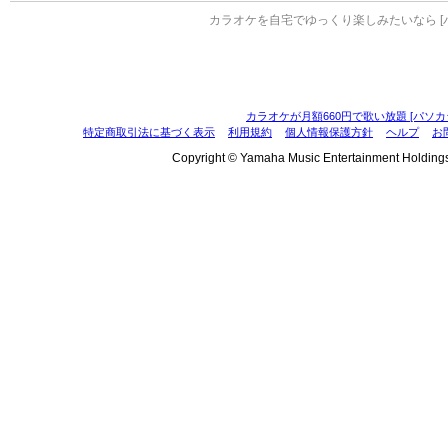
カラオケを自宅でゆっくり楽しみたいなら [
カラオケが月額660円で歌い放題 [パソカ
特定商取引法に基づく表示
利用規約
個人情報保護方針
ヘルプ
お
Copyright © Yamaha Music Entertainment Holdings, I