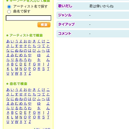
君は偉いからね
アーティスト名で探す
曲名で探す
-
-
-
あ
い
う
え
お
か
き
く
け
こ
さ
し
す
せ
そ
た
ち
つ
て
と
な
に
ぬ
ね
の
は
ひ
ふ
へ
ほ
ま
み
む
め
も
や
ゆ
よ
ら
り
る
れ
ろ
わ
を
ん
A
B
C
D
E
F
G
H
I
J
K
L
M
N
O
P
Q
R
S
T
U
V
W
X
Y
Z
あ
い
う
え
お
か
き
く
け
こ
さ
し
す
せ
そ
た
ち
つ
て
と
な
に
ぬ
ね
の
は
ひ
ふ
へ
ほ
ま
み
む
め
も
や
ゆ
よ
ら
り
る
れ
ろ
わ
を
ん
A
B
C
D
E
F
G
H
I
J
K
L
M
N
O
P
Q
R
S
T
U
V
W
X
Y
Z