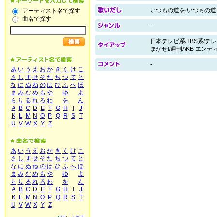
いつもの道を(いつもの道
アーティスト名で探す
曲名で探す
-
日本テレビ系/TBS系/テレ
まかせ!/週刊AKB エン
-
あ
い
う
え
お
か
き
く
け
こ
さ
し
す
せ
そ
た
ち
つ
て
と
な
に
ぬ
ね
の
は
ひ
ふ
へ
ほ
ま
み
む
め
も
や
ゆ
よ
ら
り
る
れ
ろ
わ
を
ん
A
B
C
D
E
F
G
H
I
J
K
L
M
N
O
P
Q
R
S
T
U
V
W
X
Y
Z
あ
い
う
え
お
か
き
く
け
こ
さ
し
す
せ
そ
た
ち
つ
て
と
な
に
ぬ
ね
の
は
ひ
ふ
へ
ほ
ま
み
む
め
も
や
ゆ
よ
ら
り
る
れ
ろ
わ
を
ん
A
B
C
D
E
F
G
H
I
J
K
L
M
N
O
P
Q
R
S
T
U
V
W
X
Y
Z