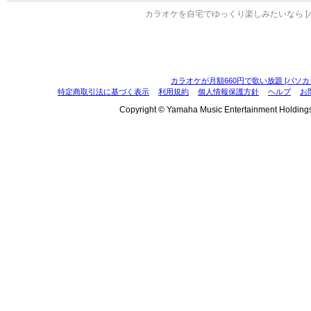
カラオケを自宅でゆっくり楽しみたいなら [
カラオケが月額660円で歌い放題 [パソカ
特定商取引法に基づく表示
利用規約
個人情報保護方針
ヘルプ
お
Copyright © Yamaha Music Entertainment Holdings, I