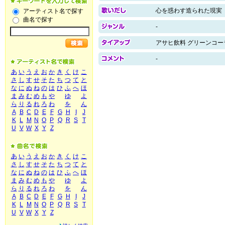
心を惑わす造られた現実
アーティスト名で探す
曲名で探す
-
アサヒ飲料 グリーンコー
-
あ
い
う
え
お
か
き
く
け
こ
さ
し
す
せ
そ
た
ち
つ
て
と
な
に
ぬ
ね
の
は
ひ
ふ
へ
ほ
ま
み
む
め
も
や
ゆ
よ
ら
り
る
れ
ろ
わ
を
ん
A
B
C
D
E
F
G
H
I
J
K
L
M
N
O
P
Q
R
S
T
U
V
W
X
Y
Z
あ
い
う
え
お
か
き
く
け
こ
さ
し
す
せ
そ
た
ち
つ
て
と
な
に
ぬ
ね
の
は
ひ
ふ
へ
ほ
ま
み
む
め
も
や
ゆ
よ
ら
り
る
れ
ろ
わ
を
ん
A
B
C
D
E
F
G
H
I
J
K
L
M
N
O
P
Q
R
S
T
U
V
W
X
Y
Z