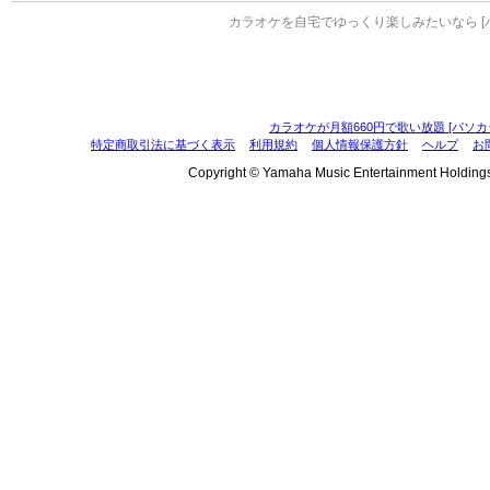
カラオケを自宅でゆっくり楽しみたいなら [
カラオケが月額660円で歌い放題 [パソカ
特定商取引法に基づく表示
利用規約
個人情報保護方針
ヘルプ
お
Copyright © Yamaha Music Entertainment Holdings, I