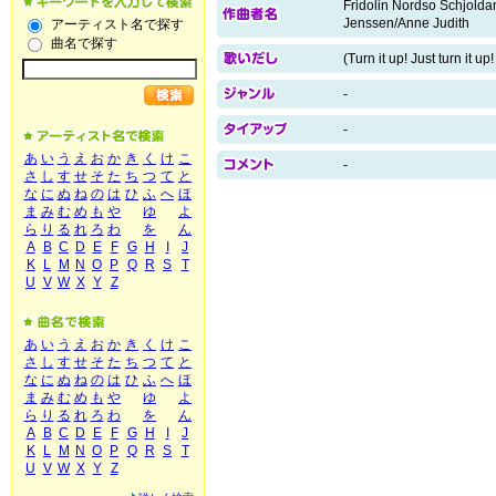
Fridolin Nordso Schjol
Jenssen/Anne Judith
アーティスト名で探す
曲名で探す
(Turn it up! Just turn it up
-
-
あ
い
う
え
お
か
き
く
け
こ
-
さ
し
す
せ
そ
た
ち
つ
て
と
な
に
ぬ
ね
の
は
ひ
ふ
へ
ほ
ま
み
む
め
も
や
ゆ
よ
ら
り
る
れ
ろ
わ
を
ん
A
B
C
D
E
F
G
H
I
J
K
L
M
N
O
P
Q
R
S
T
U
V
W
X
Y
Z
あ
い
う
え
お
か
き
く
け
こ
さ
し
す
せ
そ
た
ち
つ
て
と
な
に
ぬ
ね
の
は
ひ
ふ
へ
ほ
ま
み
む
め
も
や
ゆ
よ
ら
り
る
れ
ろ
わ
を
ん
A
B
C
D
E
F
G
H
I
J
K
L
M
N
O
P
Q
R
S
T
U
V
W
X
Y
Z