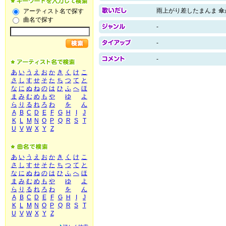
雨上がり差したまんま 傘
アーティスト名で探す
曲名で探す
-
-
-
あ
い
う
え
お
か
き
く
け
こ
さ
し
す
せ
そ
た
ち
つ
て
と
な
に
ぬ
ね
の
は
ひ
ふ
へ
ほ
ま
み
む
め
も
や
ゆ
よ
ら
り
る
れ
ろ
わ
を
ん
A
B
C
D
E
F
G
H
I
J
K
L
M
N
O
P
Q
R
S
T
U
V
W
X
Y
Z
あ
い
う
え
お
か
き
く
け
こ
さ
し
す
せ
そ
た
ち
つ
て
と
な
に
ぬ
ね
の
は
ひ
ふ
へ
ほ
ま
み
む
め
も
や
ゆ
よ
ら
り
る
れ
ろ
わ
を
ん
A
B
C
D
E
F
G
H
I
J
K
L
M
N
O
P
Q
R
S
T
U
V
W
X
Y
Z