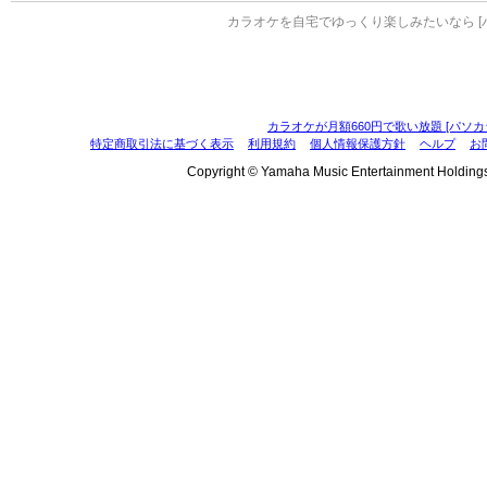
カラオケを自宅でゆっくり楽しみたいなら [
カラオケが月額660円で歌い放題 [パソカ
特定商取引法に基づく表示
利用規約
個人情報保護方針
ヘルプ
お
Copyright © Yamaha Music Entertainment Holdings, I