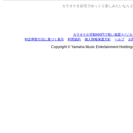
カラオケを自宅でゆっくり楽しみたいなら [
カラオケが月額660円で歌い放題 [パソカ
特定商取引法に基づく表示
利用規約
個人情報保護方針
ヘルプ
お
Copyright © Yamaha Music Entertainment Holdings, I