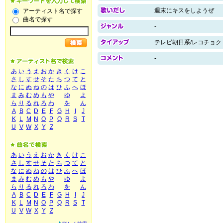
週末にキスをしようぜ
アーティスト名で探す
曲名で探す
-
テレビ朝日系/レコチョク 
-
あ
い
う
え
お
か
き
く
け
こ
さ
し
す
せ
そ
た
ち
つ
て
と
な
に
ぬ
ね
の
は
ひ
ふ
へ
ほ
ま
み
む
め
も
や
ゆ
よ
ら
り
る
れ
ろ
わ
を
ん
A
B
C
D
E
F
G
H
I
J
K
L
M
N
O
P
Q
R
S
T
U
V
W
X
Y
Z
あ
い
う
え
お
か
き
く
け
こ
さ
し
す
せ
そ
た
ち
つ
て
と
な
に
ぬ
ね
の
は
ひ
ふ
へ
ほ
ま
み
む
め
も
や
ゆ
よ
ら
り
る
れ
ろ
わ
を
ん
A
B
C
D
E
F
G
H
I
J
K
L
M
N
O
P
Q
R
S
T
U
V
W
X
Y
Z