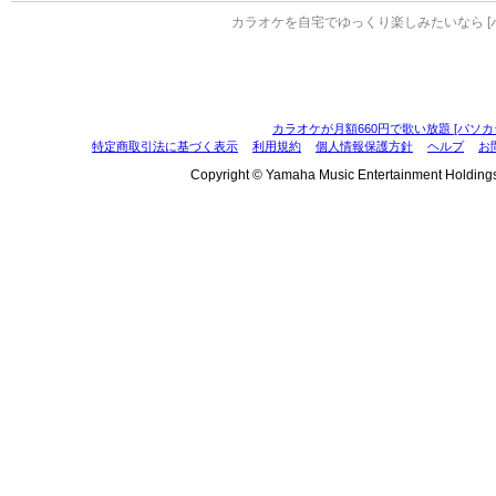
カラオケを自宅でゆっくり楽しみたいなら [
カラオケが月額660円で歌い放題 [パソカ
特定商取引法に基づく表示
利用規約
個人情報保護方針
ヘルプ
お
Copyright © Yamaha Music Entertainment Holdings, I