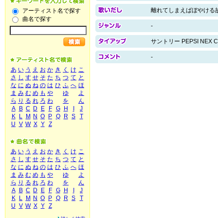
離れてしまえばぼやける
アーティスト名で探す
曲名で探す
-
サントリー PEPSI NEX 
-
あ
い
う
え
お
か
き
く
け
こ
さ
し
す
せ
そ
た
ち
つ
て
と
な
に
ぬ
ね
の
は
ひ
ふ
へ
ほ
ま
み
む
め
も
や
ゆ
よ
ら
り
る
れ
ろ
わ
を
ん
A
B
C
D
E
F
G
H
I
J
K
L
M
N
O
P
Q
R
S
T
U
V
W
X
Y
Z
あ
い
う
え
お
か
き
く
け
こ
さ
し
す
せ
そ
た
ち
つ
て
と
な
に
ぬ
ね
の
は
ひ
ふ
へ
ほ
ま
み
む
め
も
や
ゆ
よ
ら
り
る
れ
ろ
わ
を
ん
A
B
C
D
E
F
G
H
I
J
K
L
M
N
O
P
Q
R
S
T
U
V
W
X
Y
Z