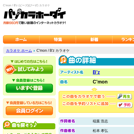
C'mon / B'z (ビーズ)(びーず) カラオケ
カラオケ ホーム
C'mon / B'z カラオケ
B'z
C'mon
稲葉 浩志
松本 孝弘