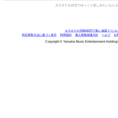
カラオケを自宅でゆっくり楽しみたいなら [
カラオケが月額660円で歌い放題 [パソカ
特定商取引法に基づく表示
利用規約
個人情報保護方針
ヘルプ
お
Copyright © Yamaha Music Entertainment Holdings, I