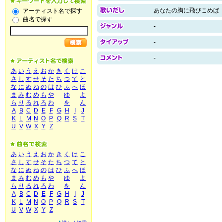
あなたの胸に飛びこめば
アーティスト名で探す
曲名で探す
-
-
-
あ
い
う
え
お
か
き
く
け
こ
さ
し
す
せ
そ
た
ち
つ
て
と
な
に
ぬ
ね
の
は
ひ
ふ
へ
ほ
ま
み
む
め
も
や
ゆ
よ
ら
り
る
れ
ろ
わ
を
ん
A
B
C
D
E
F
G
H
I
J
K
L
M
N
O
P
Q
R
S
T
U
V
W
X
Y
Z
あ
い
う
え
お
か
き
く
け
こ
さ
し
す
せ
そ
た
ち
つ
て
と
な
に
ぬ
ね
の
は
ひ
ふ
へ
ほ
ま
み
む
め
も
や
ゆ
よ
ら
り
る
れ
ろ
わ
を
ん
A
B
C
D
E
F
G
H
I
J
K
L
M
N
O
P
Q
R
S
T
U
V
W
X
Y
Z