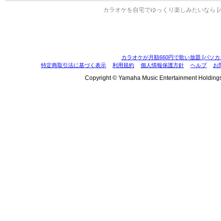
カラオケを自宅でゆっくり楽しみたいなら [
カラオケが月額660円で歌い放題 [パソカ
特定商取引法に基づく表示
利用規約
個人情報保護方針
ヘルプ
お
Copyright © Yamaha Music Entertainment Holdings, I