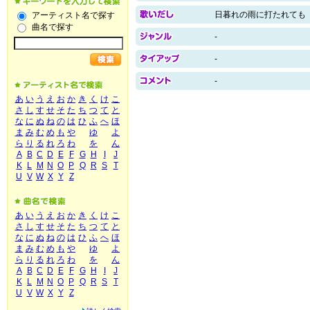
日暮れの雨に打たれても
アーティスト名で探す
曲名で探す
-
-
-
あ
い
う
え
お
か
き
く
け
こ
さ
し
す
せ
そ
た
ち
つ
て
と
な
に
ぬ
ね
の
は
ひ
ふ
へ
ほ
ま
み
む
め
も
や
ゆ
よ
ら
り
る
れ
ろ
わ
を
ん
A
B
C
D
E
F
G
H
I
J
K
L
M
N
O
P
Q
R
S
T
U
V
W
X
Y
Z
あ
い
う
え
お
か
き
く
け
こ
さ
し
す
せ
そ
た
ち
つ
て
と
な
に
ぬ
ね
の
は
ひ
ふ
へ
ほ
ま
み
む
め
も
や
ゆ
よ
ら
り
る
れ
ろ
わ
を
ん
A
B
C
D
E
F
G
H
I
J
K
L
M
N
O
P
Q
R
S
T
U
V
W
X
Y
Z