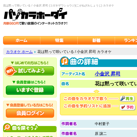
花は黙って咲いている / 小金沢 昇司 (コガネザワショウジ)(こがねざわしょうじ) カラオケ
カラオケ ホーム
花は黙って咲いている / 小金沢 昇司 カラオケ
小金沢 昇司
花は黙って咲いて
中村要子
原 譲二