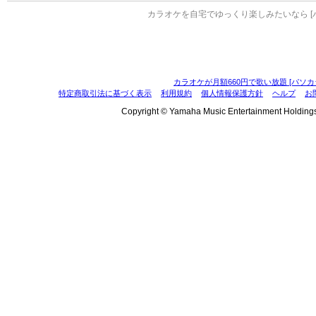
カラオケを自宅でゆっくり楽しみたいなら [
カラオケが月額660円で歌い放題 [パソカ
特定商取引法に基づく表示
利用規約
個人情報保護方針
ヘルプ
お
Copyright © Yamaha Music Entertainment Holdings, I