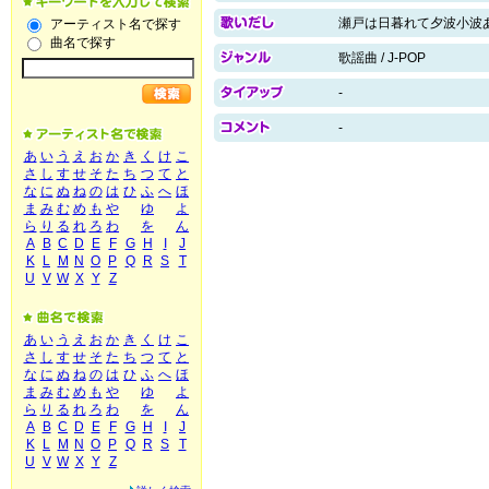
瀬戸は日暮れて夕波小波
アーティスト名で探す
曲名で探す
歌謡曲 / J-POP
-
-
あ
い
う
え
お
か
き
く
け
こ
さ
し
す
せ
そ
た
ち
つ
て
と
な
に
ぬ
ね
の
は
ひ
ふ
へ
ほ
ま
み
む
め
も
や
ゆ
よ
ら
り
る
れ
ろ
わ
を
ん
A
B
C
D
E
F
G
H
I
J
K
L
M
N
O
P
Q
R
S
T
U
V
W
X
Y
Z
あ
い
う
え
お
か
き
く
け
こ
さ
し
す
せ
そ
た
ち
つ
て
と
な
に
ぬ
ね
の
は
ひ
ふ
へ
ほ
ま
み
む
め
も
や
ゆ
よ
ら
り
る
れ
ろ
わ
を
ん
A
B
C
D
E
F
G
H
I
J
K
L
M
N
O
P
Q
R
S
T
U
V
W
X
Y
Z