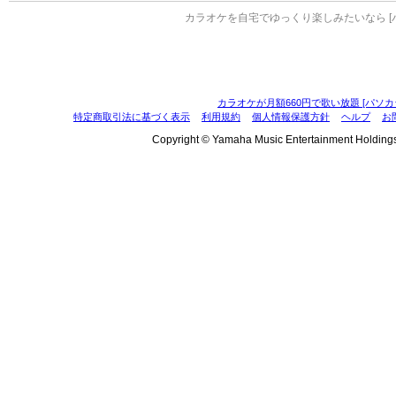
カラオケを自宅でゆっくり楽しみたいなら [
カラオケが月額660円で歌い放題 [パソカ
特定商取引法に基づく表示
利用規約
個人情報保護方針
ヘルプ
お
Copyright © Yamaha Music Entertainment Holdings, I