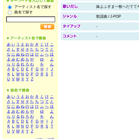
妹よふすま一枚へだてて
アーティスト名で探す
曲名で探す
歌謡曲 / J-POP
-
-
あ
い
う
え
お
か
き
く
け
こ
さ
し
す
せ
そ
た
ち
つ
て
と
な
に
ぬ
ね
の
は
ひ
ふ
へ
ほ
ま
み
む
め
も
や
ゆ
よ
ら
り
る
れ
ろ
わ
を
ん
A
B
C
D
E
F
G
H
I
J
K
L
M
N
O
P
Q
R
S
T
U
V
W
X
Y
Z
あ
い
う
え
お
か
き
く
け
こ
さ
し
す
せ
そ
た
ち
つ
て
と
な
に
ぬ
ね
の
は
ひ
ふ
へ
ほ
ま
み
む
め
も
や
ゆ
よ
ら
り
る
れ
ろ
わ
を
ん
A
B
C
D
E
F
G
H
I
J
K
L
M
N
O
P
Q
R
S
T
U
V
W
X
Y
Z