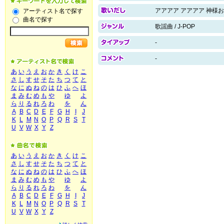
アアアア アアアア 神様
アーティスト名で探す
曲名で探す
歌謡曲 / J-POP
-
-
あ
い
う
え
お
か
き
く
け
こ
さ
し
す
せ
そ
た
ち
つ
て
と
な
に
ぬ
ね
の
は
ひ
ふ
へ
ほ
ま
み
む
め
も
や
ゆ
よ
ら
り
る
れ
ろ
わ
を
ん
A
B
C
D
E
F
G
H
I
J
K
L
M
N
O
P
Q
R
S
T
U
V
W
X
Y
Z
あ
い
う
え
お
か
き
く
け
こ
さ
し
す
せ
そ
た
ち
つ
て
と
な
に
ぬ
ね
の
は
ひ
ふ
へ
ほ
ま
み
む
め
も
や
ゆ
よ
ら
り
る
れ
ろ
わ
を
ん
A
B
C
D
E
F
G
H
I
J
K
L
M
N
O
P
Q
R
S
T
U
V
W
X
Y
Z