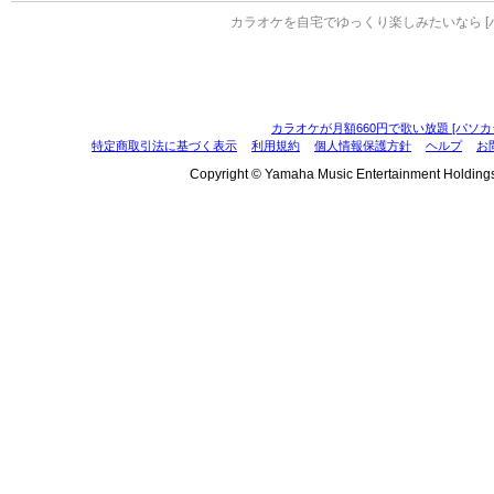
カラオケを自宅でゆっくり楽しみたいなら [
カラオケが月額660円で歌い放題 [パソカ
特定商取引法に基づく表示
利用規約
個人情報保護方針
ヘルプ
お
Copyright © Yamaha Music Entertainment Holdings, I