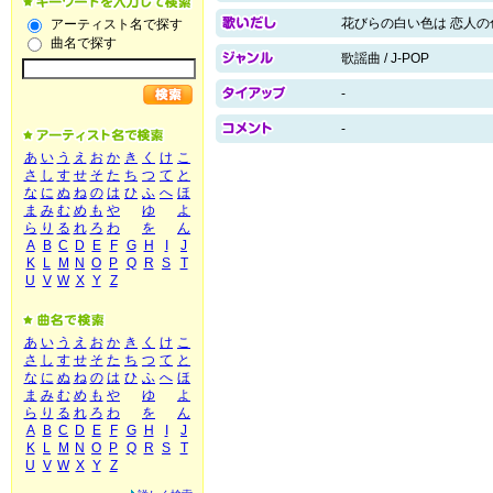
花びらの白い色は 恋人の
アーティスト名で探す
曲名で探す
歌謡曲 / J-POP
-
-
あ
い
う
え
お
か
き
く
け
こ
さ
し
す
せ
そ
た
ち
つ
て
と
な
に
ぬ
ね
の
は
ひ
ふ
へ
ほ
ま
み
む
め
も
や
ゆ
よ
ら
り
る
れ
ろ
わ
を
ん
A
B
C
D
E
F
G
H
I
J
K
L
M
N
O
P
Q
R
S
T
U
V
W
X
Y
Z
あ
い
う
え
お
か
き
く
け
こ
さ
し
す
せ
そ
た
ち
つ
て
と
な
に
ぬ
ね
の
は
ひ
ふ
へ
ほ
ま
み
む
め
も
や
ゆ
よ
ら
り
る
れ
ろ
わ
を
ん
A
B
C
D
E
F
G
H
I
J
K
L
M
N
O
P
Q
R
S
T
U
V
W
X
Y
Z