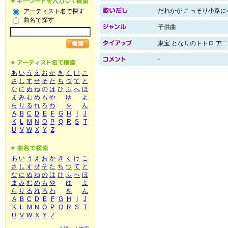
だれかが こっそり小路に
アーティスト名で探す
曲名で探す
子供曲
東宝 となりのトトロ ア
-
あ
い
う
え
お
か
き
く
け
こ
さ
し
す
せ
そ
た
ち
つ
て
と
な
に
ぬ
ね
の
は
ひ
ふ
へ
ほ
ま
み
む
め
も
や
ゆ
よ
ら
り
る
れ
ろ
わ
を
ん
A
B
C
D
E
F
G
H
I
J
K
L
M
N
O
P
Q
R
S
T
U
V
W
X
Y
Z
あ
い
う
え
お
か
き
く
け
こ
さ
し
す
せ
そ
た
ち
つ
て
と
な
に
ぬ
ね
の
は
ひ
ふ
へ
ほ
ま
み
む
め
も
や
ゆ
よ
ら
り
る
れ
ろ
わ
を
ん
A
B
C
D
E
F
G
H
I
J
K
L
M
N
O
P
Q
R
S
T
U
V
W
X
Y
Z