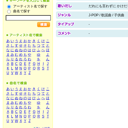
だれにも言わずに かけだ
アーティスト名で探す
曲名で探す
J-POP / 歌謡曲 / 子供曲
-
-
あ
い
う
え
お
か
き
く
け
こ
さ
し
す
せ
そ
た
ち
つ
て
と
な
に
ぬ
ね
の
は
ひ
ふ
へ
ほ
ま
み
む
め
も
や
ゆ
よ
ら
り
る
れ
ろ
わ
を
ん
A
B
C
D
E
F
G
H
I
J
K
L
M
N
O
P
Q
R
S
T
U
V
W
X
Y
Z
あ
い
う
え
お
か
き
く
け
こ
さ
し
す
せ
そ
た
ち
つ
て
と
な
に
ぬ
ね
の
は
ひ
ふ
へ
ほ
ま
み
む
め
も
や
ゆ
よ
ら
り
る
れ
ろ
わ
を
ん
A
B
C
D
E
F
G
H
I
J
K
L
M
N
O
P
Q
R
S
T
U
V
W
X
Y
Z