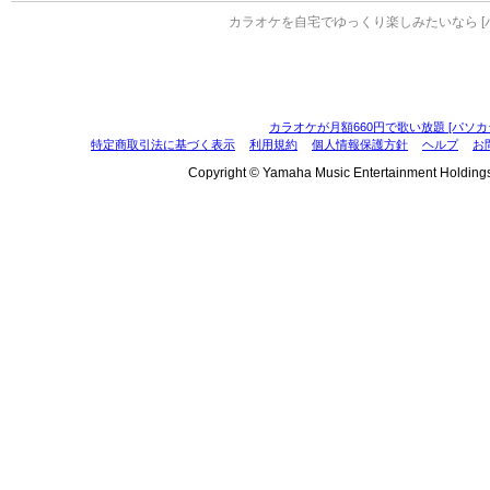
カラオケを自宅でゆっくり楽しみたいなら [
カラオケが月額660円で歌い放題 [パソカ
特定商取引法に基づく表示
利用規約
個人情報保護方針
ヘルプ
お
Copyright © Yamaha Music Entertainment Holdings, I