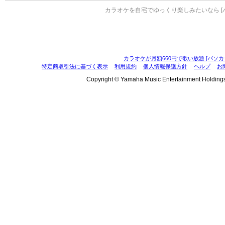
カラオケを自宅でゆっくり楽しみたいなら [
カラオケが月額660円で歌い放題 [パソカ
特定商取引法に基づく表示
利用規約
個人情報保護方針
ヘルプ
お
Copyright © Yamaha Music Entertainment Holdings, I