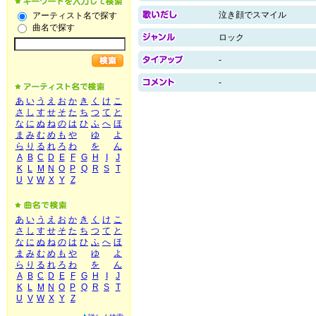
泣き顔でスマイル
アーティスト名で探す
曲名で探す
ロック
-
-
あ
い
う
え
お
か
き
く
け
こ
さ
し
す
せ
そ
た
ち
つ
て
と
な
に
ぬ
ね
の
は
ひ
ふ
へ
ほ
ま
み
む
め
も
や
ゆ
よ
ら
り
る
れ
ろ
わ
を
ん
A
B
C
D
E
F
G
H
I
J
K
L
M
N
O
P
Q
R
S
T
U
V
W
X
Y
Z
あ
い
う
え
お
か
き
く
け
こ
さ
し
す
せ
そ
た
ち
つ
て
と
な
に
ぬ
ね
の
は
ひ
ふ
へ
ほ
ま
み
む
め
も
や
ゆ
よ
ら
り
る
れ
ろ
わ
を
ん
A
B
C
D
E
F
G
H
I
J
K
L
M
N
O
P
Q
R
S
T
U
V
W
X
Y
Z