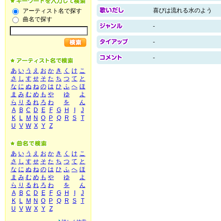
喜びは流れる水のよう
アーティスト名で探す
曲名で探す
-
-
-
あ
い
う
え
お
か
き
く
け
こ
さ
し
す
せ
そ
た
ち
つ
て
と
な
に
ぬ
ね
の
は
ひ
ふ
へ
ほ
ま
み
む
め
も
や
ゆ
よ
ら
り
る
れ
ろ
わ
を
ん
A
B
C
D
E
F
G
H
I
J
K
L
M
N
O
P
Q
R
S
T
U
V
W
X
Y
Z
あ
い
う
え
お
か
き
く
け
こ
さ
し
す
せ
そ
た
ち
つ
て
と
な
に
ぬ
ね
の
は
ひ
ふ
へ
ほ
ま
み
む
め
も
や
ゆ
よ
ら
り
る
れ
ろ
わ
を
ん
A
B
C
D
E
F
G
H
I
J
K
L
M
N
O
P
Q
R
S
T
U
V
W
X
Y
Z