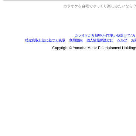
カラオケを自宅でゆっくり楽しみたいなら [
カラオケが月額660円で歌い放題 [パソカ
特定商取引法に基づく表示
利用規約
個人情報保護方針
ヘルプ
お
Copyright © Yamaha Music Entertainment Holdings, I