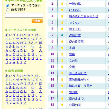
2
一陣の風
アーティスト名で探す
曲名で探す
3
ひまわり
4
時の流れに身をまかせ
5
つぐない
6
旅まくら
あ
い
う
え
お
か
き
く
け
こ
7
夕焼け雲
さ
し
す
せ
そ
た
ち
つ
て
と
8
愛の終着駅
な
に
ぬ
ね
の
は
ひ
ふ
へ
ほ
ま
み
む
め
も
や
ゆ
よ
9
舟唄
ら
り
る
れ
ろ
わ
を
ん
10
雪椿
A
B
C
D
E
F
G
H
I
J
K
L
M
N
O
P
Q
R
S
T
11
女の港
U
V
W
X
Y
Z
12
空港
13
倖せさがして
あ
い
う
え
お
か
き
く
け
こ
14
三味線旅がらす
さ
し
す
せ
そ
た
ち
つ
て
と
な
に
ぬ
ね
の
は
ひ
ふ
へ
ほ
15
津軽海峡・冬景色
ま
み
む
め
も
や
ゆ
よ
ら
り
る
れ
ろ
わ
を
ん
16
雪列車
A
B
C
D
E
F
G
H
I
J
17
愛のままで…
K
L
M
N
O
P
Q
R
S
T
U
V
W
X
Y
Z
18
北国の春