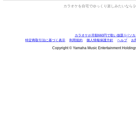
カラオケを自宅でゆっくり楽しみたいなら [
カラオケが月額660円で歌い放題 [パソカ
特定商取引法に基づく表示
利用規約
個人情報保護方針
ヘルプ
お
Copyright © Yamaha Music Entertainment Holdings, I