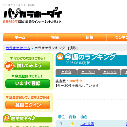
カラオケランキング ［演歌］
カラオケ ホーム
カラオケランキング ［演歌］
2026.08.03更新
▼総合
▼J-POP
▼ロック
該当数：
100件中
1件〜20件を表示しています
1
ふたり酒