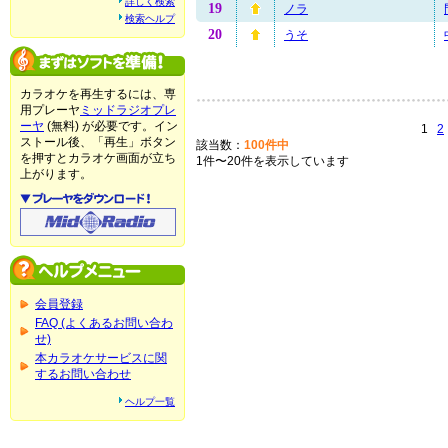
詳しく検索
19
ノラ
検索ヘルプ
20
うそ
カラオケを再生するには、専
用プレーヤ
ミッドラジオプレ
ーヤ
(無料) が必要です。イン
1
2
ストール後、「再生」ボタン
該当数：
100件中
を押すとカラオケ画面が立ち
1件〜20件を表示しています
上がります。
会員登録
FAQ (よくあるお問い合わ
せ)
本カラオケサービスに関
するお問い合わせ
ヘルプ一覧