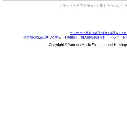
カラオケを自宅でゆっくり楽しみたいなら [
カラオケが月額660円で歌い放題 [パソカ
特定商取引法に基づく表示
利用規約
個人情報保護方針
ヘルプ
お
Copyright © Yamaha Music Entertainment Holdings, I