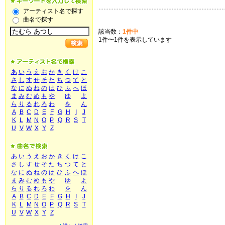
アーティスト名で探す
曲名で探す
該当数：
1件中
1件〜1件を表示しています
あ
い
う
え
お
か
き
く
け
こ
さ
し
す
せ
そ
た
ち
つ
て
と
な
に
ぬ
ね
の
は
ひ
ふ
へ
ほ
ま
み
む
め
も
や
ゆ
よ
ら
り
る
れ
ろ
わ
を
ん
A
B
C
D
E
F
G
H
I
J
K
L
M
N
O
P
Q
R
S
T
U
V
W
X
Y
Z
あ
い
う
え
お
か
き
く
け
こ
さ
し
す
せ
そ
た
ち
つ
て
と
な
に
ぬ
ね
の
は
ひ
ふ
へ
ほ
ま
み
む
め
も
や
ゆ
よ
ら
り
る
れ
ろ
わ
を
ん
A
B
C
D
E
F
G
H
I
J
K
L
M
N
O
P
Q
R
S
T
U
V
W
X
Y
Z