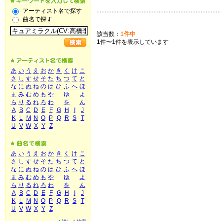
アーティスト名で探す
曲名で探す
該当数：
1件中
1件〜1件を表示しています
あ
い
う
え
お
か
き
く
け
こ
さ
し
す
せ
そ
た
ち
つ
て
と
な
に
ぬ
ね
の
は
ひ
ふ
へ
ほ
ま
み
む
め
も
や
ゆ
よ
ら
り
る
れ
ろ
わ
を
ん
A
B
C
D
E
F
G
H
I
J
K
L
M
N
O
P
Q
R
S
T
U
V
W
X
Y
Z
あ
い
う
え
お
か
き
く
け
こ
さ
し
す
せ
そ
た
ち
つ
て
と
な
に
ぬ
ね
の
は
ひ
ふ
へ
ほ
ま
み
む
め
も
や
ゆ
よ
ら
り
る
れ
ろ
わ
を
ん
A
B
C
D
E
F
G
H
I
J
K
L
M
N
O
P
Q
R
S
T
U
V
W
X
Y
Z