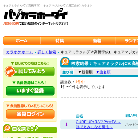
キュアミラクル(CV:高橋李依)、キュアマジカル(CV:堀江由衣) カラオケ
カラオケ ホーム
詳しく検索
キュアミラクル(CV:高橋李依)、キュアマジカル
検索結果：キュアミラクル(CV:高橋
ケ
▼新着順
▼曲名順
該当数：
1件中
1件〜1件を表示しています
CURE UP↑RA▽PA☆PA!～
1
ハッピー
ほほえみになる魔法～