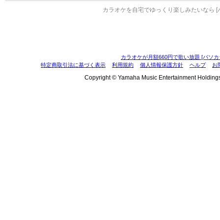
カラオケを自宅でゆっくり楽しみたいなら [
カラオケが月額660円で歌い放題 [パソカ
特定商取引法に基づく表示
利用規約
個人情報保護方針
ヘルプ
お
Copyright © Yamaha Music Entertainment Holdings, I