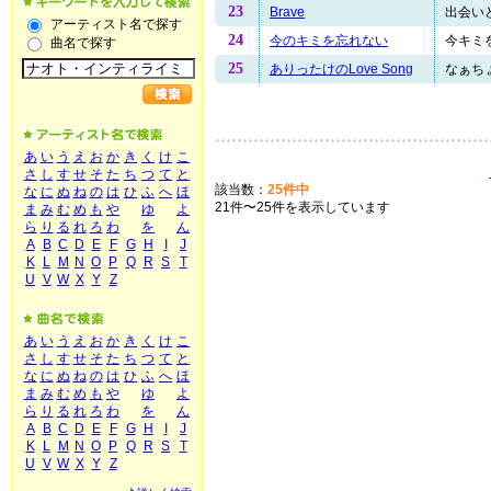
23
Brave
出会いと
アーティスト名で探す
24
今のキミを忘れない
今キミを
曲名で探す
25
ありったけのLove Song
なぁちょ
あ
い
う
え
お
か
き
く
け
こ
さ
し
す
せ
そ
た
ち
つ
て
と
該当数：
25件中
な
に
ぬ
ね
の
は
ひ
ふ
へ
ほ
21件〜25件を表示しています
ま
み
む
め
も
や
ゆ
よ
ら
り
る
れ
ろ
わ
を
ん
A
B
C
D
E
F
G
H
I
J
K
L
M
N
O
P
Q
R
S
T
U
V
W
X
Y
Z
あ
い
う
え
お
か
き
く
け
こ
さ
し
す
せ
そ
た
ち
つ
て
と
な
に
ぬ
ね
の
は
ひ
ふ
へ
ほ
ま
み
む
め
も
や
ゆ
よ
ら
り
る
れ
ろ
わ
を
ん
A
B
C
D
E
F
G
H
I
J
K
L
M
N
O
P
Q
R
S
T
U
V
W
X
Y
Z