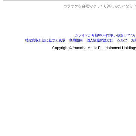
カラオケを自宅でゆっくり楽しみたいなら [
カラオケが月額660円で歌い放題 [パソカ
特定商取引法に基づく表示
利用規約
個人情報保護方針
ヘルプ
お
Copyright © Yamaha Music Entertainment Holdings, I