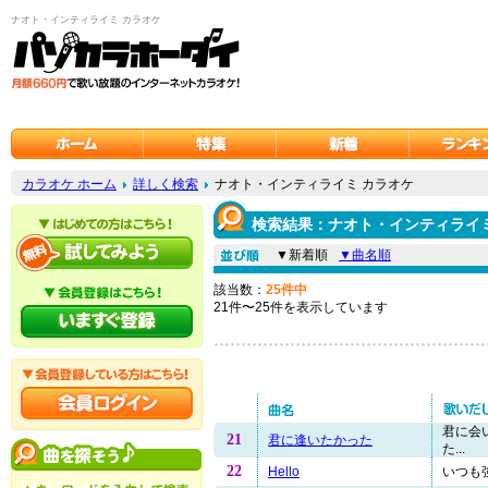
ナオト・インティライミ カラオケ
カラオケ ホーム
詳しく検索
ナオト・インティライミ カラオケ
検索結果：ナオト・インティライミ
▼新着順
▼曲名順
該当数：
25件中
21件〜25件を表示しています
君に会
21
君に逢いたかった
た...
22
Hello
いつも強