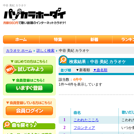
中谷 美紀 カラオケ
カラオケ ホーム
詳しく検索
中谷 美紀 カラオケ
検索結果：中谷 美紀 カラオケ
▼新着順
▼曲名順
該当数：
4件中
1件〜4件を表示しています
1
こわれたこころ
こわれた
2
フロンティア
いつか夢