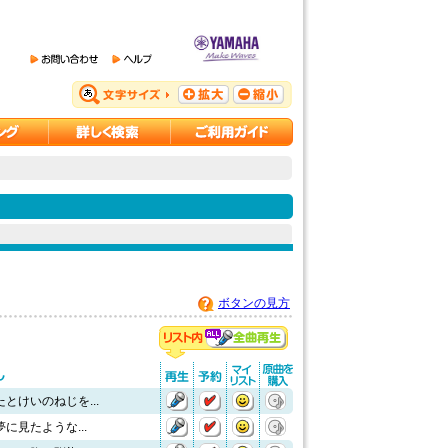
ボタンの見方
とけいのねじを...
に見たような...