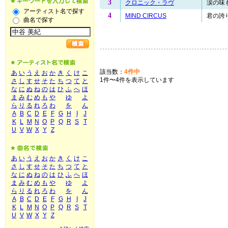
3
クロニック・ラヴ
涙の味も
アーティスト名で探す
4
MIND CIRCUS
君の誇り
曲名で探す
該当数：
4件中
あ
い
う
え
お
か
き
く
け
こ
1件〜4件を表示しています
さ
し
す
せ
そ
た
ち
つ
て
と
な
に
ぬ
ね
の
は
ひ
ふ
へ
ほ
ま
み
む
め
も
や
ゆ
よ
ら
り
る
れ
ろ
わ
を
ん
A
B
C
D
E
F
G
H
I
J
K
L
M
N
O
P
Q
R
S
T
U
V
W
X
Y
Z
あ
い
う
え
お
か
き
く
け
こ
さ
し
す
せ
そ
た
ち
つ
て
と
な
に
ぬ
ね
の
は
ひ
ふ
へ
ほ
ま
み
む
め
も
や
ゆ
よ
ら
り
る
れ
ろ
わ
を
ん
A
B
C
D
E
F
G
H
I
J
K
L
M
N
O
P
Q
R
S
T
U
V
W
X
Y
Z