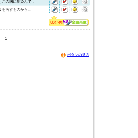
この胸に馴染んで...
を汚すものから...
1
ボタンの見方