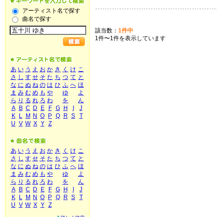
アーティスト名で探す
曲名で探す
該当数：
1件中
1件〜1件を表示しています
あ
い
う
え
お
か
き
く
け
こ
さ
し
す
せ
そ
た
ち
つ
て
と
な
に
ぬ
ね
の
は
ひ
ふ
へ
ほ
ま
み
む
め
も
や
ゆ
よ
ら
り
る
れ
ろ
わ
を
ん
A
B
C
D
E
F
G
H
I
J
K
L
M
N
O
P
Q
R
S
T
U
V
W
X
Y
Z
あ
い
う
え
お
か
き
く
け
こ
さ
し
す
せ
そ
た
ち
つ
て
と
な
に
ぬ
ね
の
は
ひ
ふ
へ
ほ
ま
み
む
め
も
や
ゆ
よ
ら
り
る
れ
ろ
わ
を
ん
A
B
C
D
E
F
G
H
I
J
K
L
M
N
O
P
Q
R
S
T
U
V
W
X
Y
Z