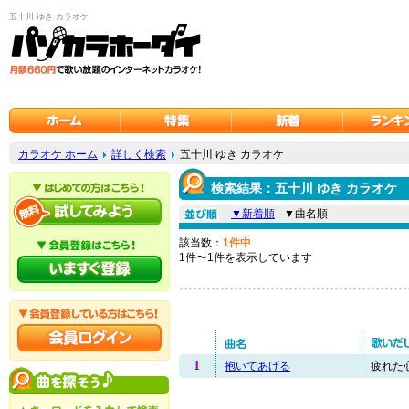
五十川 ゆき カラオケ
カラオケ ホーム
詳しく検索
五十川 ゆき カラオケ
検索結果：五十川 ゆき カラオケ
▼新着順
▼曲名順
該当数：
1件中
1件〜1件を表示しています
1
抱いてあげる
疲れた心