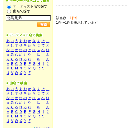
アーティスト名で探す
曲名で探す
該当数：
1件中
1件〜1件を表示しています
あ
い
う
え
お
か
き
く
け
こ
さ
し
す
せ
そ
た
ち
つ
て
と
な
に
ぬ
ね
の
は
ひ
ふ
へ
ほ
ま
み
む
め
も
や
ゆ
よ
ら
り
る
れ
ろ
わ
を
ん
A
B
C
D
E
F
G
H
I
J
K
L
M
N
O
P
Q
R
S
T
U
V
W
X
Y
Z
あ
い
う
え
お
か
き
く
け
こ
さ
し
す
せ
そ
た
ち
つ
て
と
な
に
ぬ
ね
の
は
ひ
ふ
へ
ほ
ま
み
む
め
も
や
ゆ
よ
ら
り
る
れ
ろ
わ
を
ん
A
B
C
D
E
F
G
H
I
J
K
L
M
N
O
P
Q
R
S
T
U
V
W
X
Y
Z