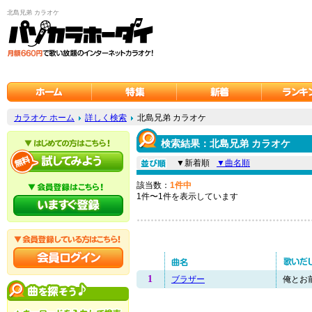
北島兄弟 カラオケ
カラオケ ホーム
詳しく検索
北島兄弟 カラオケ
検索結果：北島兄弟 カラオケ
▼新着順
▼曲名順
該当数：
1件中
1件〜1件を表示しています
1
ブラザー
俺とお前