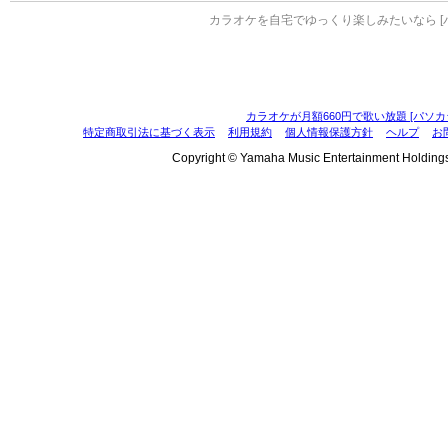
カラオケを自宅でゆっくり楽しみたいなら [
カラオケが月額660円で歌い放題 [パソカ
特定商取引法に基づく表示
利用規約
個人情報保護方針
ヘルプ
お
Copyright © Yamaha Music Entertainment Holdings, I