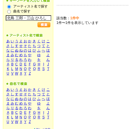
アーティスト名で探す
曲名で探す
該当数：
1件中
1件〜1件を表示しています
あ
い
う
え
お
か
き
く
け
こ
さ
し
す
せ
そ
た
ち
つ
て
と
な
に
ぬ
ね
の
は
ひ
ふ
へ
ほ
ま
み
む
め
も
や
ゆ
よ
ら
り
る
れ
ろ
わ
を
ん
A
B
C
D
E
F
G
H
I
J
K
L
M
N
O
P
Q
R
S
T
U
V
W
X
Y
Z
あ
い
う
え
お
か
き
く
け
こ
さ
し
す
せ
そ
た
ち
つ
て
と
な
に
ぬ
ね
の
は
ひ
ふ
へ
ほ
ま
み
む
め
も
や
ゆ
よ
ら
り
る
れ
ろ
わ
を
ん
A
B
C
D
E
F
G
H
I
J
K
L
M
N
O
P
Q
R
S
T
U
V
W
X
Y
Z