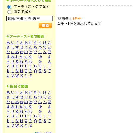
アーティスト名で探す
曲名で探す
該当数：
1件中
1件〜1件を表示しています
あ
い
う
え
お
か
き
く
け
こ
さ
し
す
せ
そ
た
ち
つ
て
と
な
に
ぬ
ね
の
は
ひ
ふ
へ
ほ
ま
み
む
め
も
や
ゆ
よ
ら
り
る
れ
ろ
わ
を
ん
A
B
C
D
E
F
G
H
I
J
K
L
M
N
O
P
Q
R
S
T
U
V
W
X
Y
Z
あ
い
う
え
お
か
き
く
け
こ
さ
し
す
せ
そ
た
ち
つ
て
と
な
に
ぬ
ね
の
は
ひ
ふ
へ
ほ
ま
み
む
め
も
や
ゆ
よ
ら
り
る
れ
ろ
わ
を
ん
A
B
C
D
E
F
G
H
I
J
K
L
M
N
O
P
Q
R
S
T
U
V
W
X
Y
Z