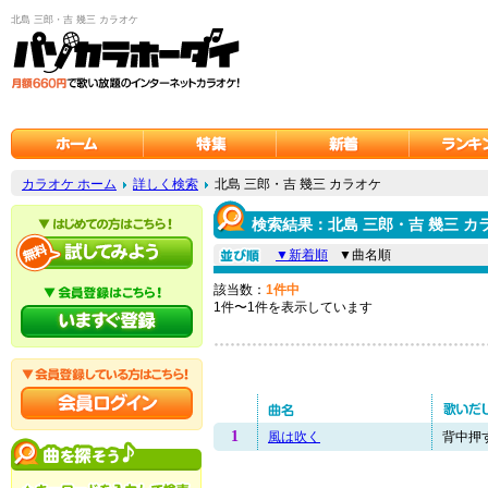
北島 三郎・吉 幾三 カラオケ
カラオケ ホーム
詳しく検索
北島 三郎・吉 幾三 カラオケ
検索結果：北島 三郎・吉 幾三 カ
▼新着順
▼曲名順
該当数：
1件中
1件〜1件を表示しています
1
風は吹く
背中押す