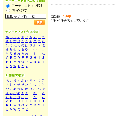
アーティスト名で探す
曲名で探す
該当数：
1件中
1件〜1件を表示しています
あ
い
う
え
お
か
き
く
け
こ
さ
し
す
せ
そ
た
ち
つ
て
と
な
に
ぬ
ね
の
は
ひ
ふ
へ
ほ
ま
み
む
め
も
や
ゆ
よ
ら
り
る
れ
ろ
わ
を
ん
A
B
C
D
E
F
G
H
I
J
K
L
M
N
O
P
Q
R
S
T
U
V
W
X
Y
Z
あ
い
う
え
お
か
き
く
け
こ
さ
し
す
せ
そ
た
ち
つ
て
と
な
に
ぬ
ね
の
は
ひ
ふ
へ
ほ
ま
み
む
め
も
や
ゆ
よ
ら
り
る
れ
ろ
わ
を
ん
A
B
C
D
E
F
G
H
I
J
K
L
M
N
O
P
Q
R
S
T
U
V
W
X
Y
Z