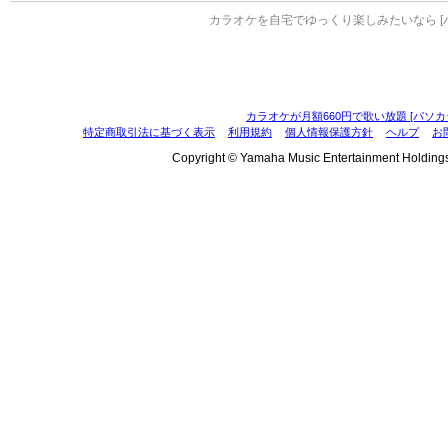
カラオケを自宅でゆっくり楽しみたいなら [
カラオケが月額660円で歌い放題 [パソカ
特定商取引法に基づく表示
利用規約
個人情報保護方針
ヘルプ
お
Copyright © Yamaha Music Entertainment Holdings, I