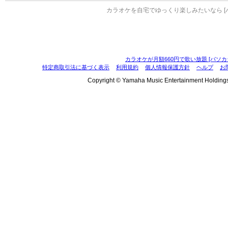
カラオケを自宅でゆっくり楽しみたいなら [
カラオケが月額660円で歌い放題 [パソカ
特定商取引法に基づく表示
利用規約
個人情報保護方針
ヘルプ
お
Copyright © Yamaha Music Entertainment Holdings, I