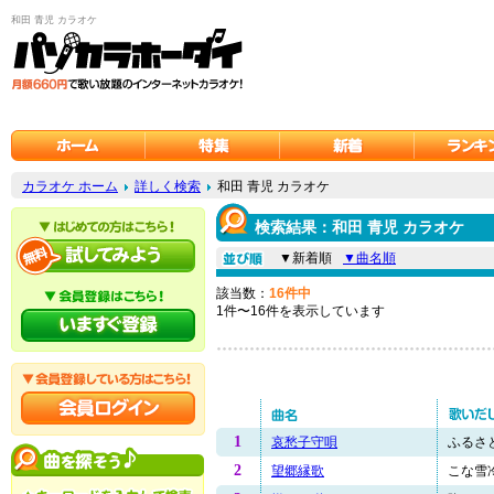
和田 青児 カラオケ
カラオケ ホーム
詳しく検索
和田 青児 カラオケ
検索結果：和田 青児 カラオケ
▼新着順
▼曲名順
該当数：
16件中
1件〜16件を表示しています
1
哀愁子守唄
ふるさと
2
望郷縁歌
こな雪冷