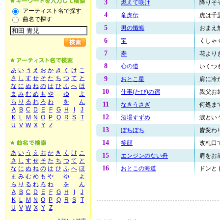
3
燃えて咲け
降りそそ
アーティスト名で探す
4
竜虎伝
虎は千里
曲名で探す
5
男の懺悔
おまえ無
6
宝
くしゃく
7
寿
花よりき
8
心の道
いくつも
あ
い
う
え
お
か
き
く
け
こ
さ
し
す
せ
そ
た
ち
つ
て
と
9
おとこ星
肩に冷た
な
に
ぬ
ね
の
は
ひ
ふ
へ
ほ
10
仕事(たび)の宿
親父お袋
ま
み
む
め
も
や
ゆ
よ
ら
り
る
れ
ろ
わ
を
ん
11
なきうさぎ
何処まで
A
B
C
D
E
F
G
H
I
J
12
酒場すずめ
涙という
K
L
M
N
O
P
Q
R
S
T
U
V
W
X
Y
Z
13
ぼちぼち
皆変わり
14
笑顔
改札口で
あ
い
う
え
お
か
き
く
け
こ
15
エンジンのない舟
肩をお前
さ
し
す
せ
そ
た
ち
つ
て
と
16
おとこの海道
ドンとド
な
に
ぬ
ね
の
は
ひ
ふ
へ
ほ
ま
み
む
め
も
や
ゆ
よ
ら
り
る
れ
ろ
わ
を
ん
A
B
C
D
E
F
G
H
I
J
K
L
M
N
O
P
Q
R
S
T
U
V
W
X
Y
Z